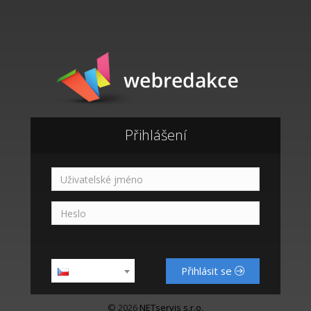
Přihlášení
Přihlásit se
© 2026
NETservis s.r.o.